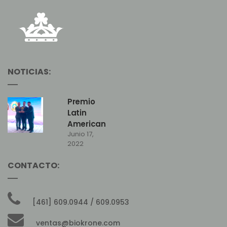
NOTICIAS:
Premio
Latin
American
Junio 17,
Quality
2022
Institute
CONTACTO:
[461] 609.0944 / 609.0953
ventas@biokrone.com