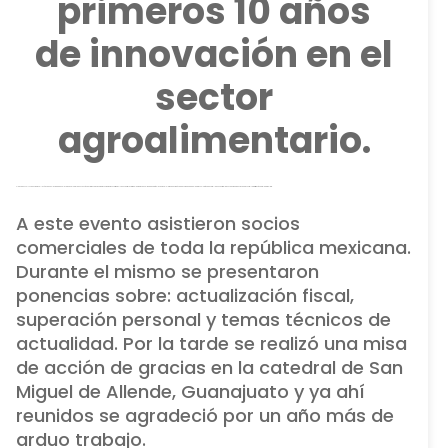
primeros 10 años
de innovación en el
sector
agroalimentario.
El pasado 20,21 y 22 de octubre se llevó a cabo en la ciudad de Celaya, Guanajuato, la “Convención de Amigos Biokrone”, para conmemorar los primeros 10 años de trayectoria de la empresa en el mercado agrícola, y quien a lo largo de esta década acompañada de la biotecnología ha desarrollado un portafolio innovador de productos de Biocontrol y Biofortificación para la agricultura.
A este evento asistieron socios
comerciales de toda la república mexicana.
Durante el mismo se presentaron
ponencias sobre: actualización fiscal,
superación personal y temas técnicos de
actualidad. Por la tarde se realizó una misa
de acción de gracias en la catedral de San
Miguel de Allende, Guanajuato y ya ahí
reunidos se agradeció por un año más de
arduo trabajo.