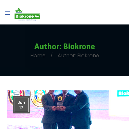
Author: Biokrone
Home
Author: Biokrone
Jun
17