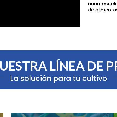
nanotecnol
de alimento
UESTRA LÍNEA DE 
La solución para tu cultivo