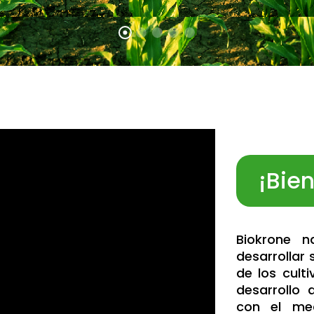
¡Bie
Biokrone 
desarrollar
de los culti
desarrollo
con el med