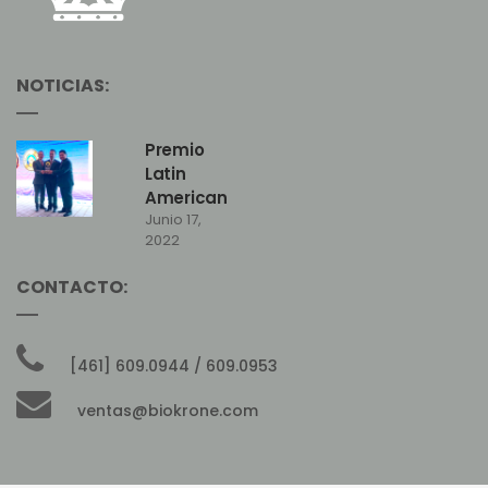
NOTICIAS:
Premio
Latin
American
Junio 17,
Quality
2022
Institute
CONTACTO:
[461] 609.0944 / 609.0953
ventas@biokrone.com