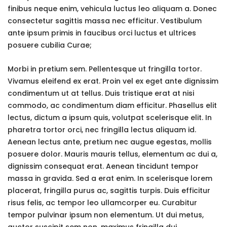
finibus neque enim, vehicula luctus leo aliquam a. Donec
consectetur sagittis massa nec efficitur. Vestibulum
ante ipsum primis in faucibus orci luctus et ultrices
posuere cubilia Curae;
Morbi in pretium sem. Pellentesque ut fringilla tortor.
Vivamus eleifend ex erat. Proin vel ex eget ante dignissim
condimentum ut at tellus. Duis tristique erat at nisi
commodo, ac condimentum diam efficitur. Phasellus elit
lectus, dictum a ipsum quis, volutpat scelerisque elit. In
pharetra tortor orci, nec fringilla lectus aliquam id.
Aenean lectus ante, pretium nec augue egestas, mollis
posuere dolor. Mauris mauris tellus, elementum ac dui a,
dignissim consequat erat. Aenean tincidunt tempor
massa in gravida. Sed a erat enim. In scelerisque lorem
placerat, fringilla purus ac, sagittis turpis. Duis efficitur
risus felis, ac tempor leo ullamcorper eu. Curabitur
tempor pulvinar ipsum non elementum. Ut dui metus,
auctor suscipit sem non, maximus fringilla dui.