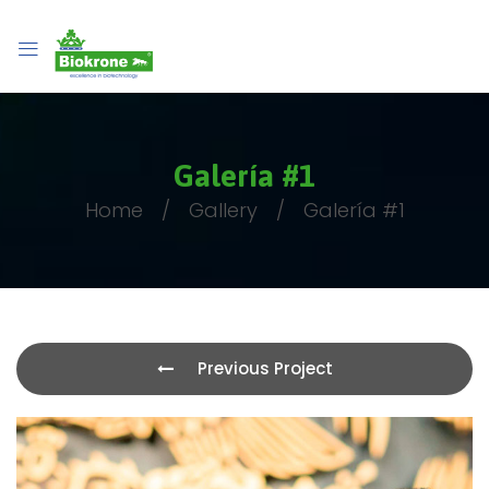
Galería #1
Home
Gallery
Galería #1
Previous Project